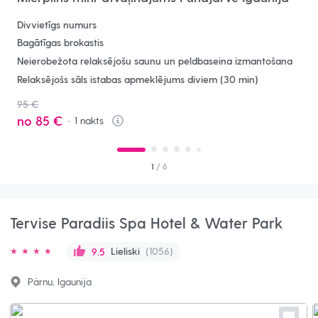
Divvietīgs numurs
Bagātīgas brokastis
Neierobežota relaksējošu saunu un peldbaseina izmantošana
Relaksējošs sāls istabas apmeklējums diviem (30 min)
95 €
no
85 €
1
nakts
Info
1
/ 6
Tervise Paradiis Spa Hotel & Water Park
Lieliski
(1056)
9.5
Pärnu, Igaunija