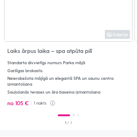
Galerija
Laiks ārpus laika – spa atpūta pilī
Standarta divvietīgs numurs Parka mājā
Garšīgas brokastis
Neierobežota mājīgā un elegantā SPA un saunu centra
izmantošana
Sauļošanās terases un āra baseina izmantošana
no
105 €
1
nakts
Info
1
/ 3