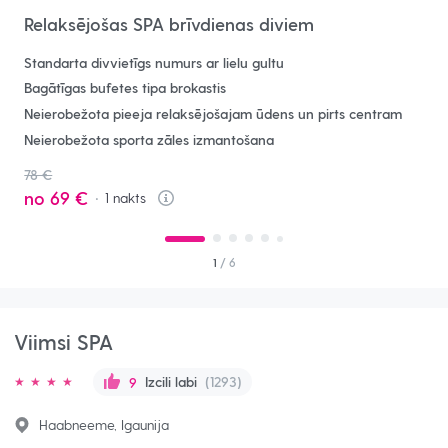
Relaksējošas SPA brīvdienas diviem
Standarta divvietīgs numurs ar lielu gultu
Bagātīgas bufetes tipa brokastis
Neierobežota pieeja relaksējošajam ūdens un pirts centram
Neierobežota sporta zāles izmantošana
78 €
no
69 €
1
nakts
Info
1
/ 6
Viimsi SPA
Izcili labi
(1293)
9
Haabneeme, Igaunija