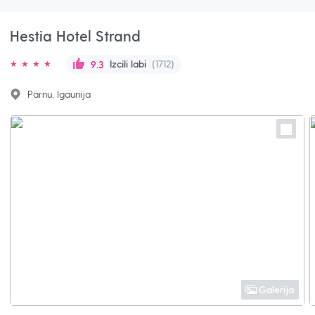
Hestia Hotel Strand
Izcili labi
(1712)
9.3
Pärnu, Igaunija
Galerija