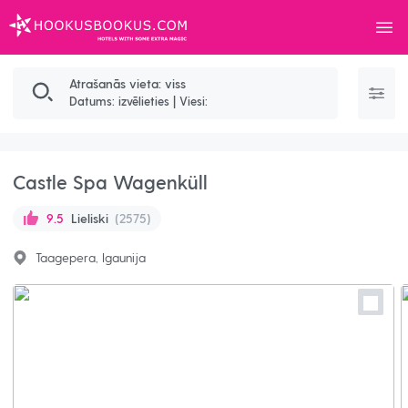
Izvēl
HOOKUSBOOKUS.COM
Meklēšanas rezultāti
Atrašanās vieta: viss
Datums: izvēlieties
|
Viesi:
Castle Spa Wagenküll
Lieliski
(2575)
9.5
Taagepera, Igaunija