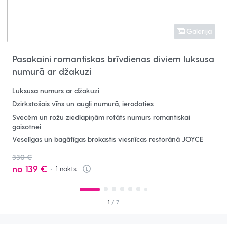
Galerija
Pasakaini romantiskas brīvdienas diviem luksusa
numurā ar džakuzi
Luksusa numurs ar džakuzi
Dzirkstošais vīns un augļi numurā, ierodoties
Svecēm un rožu ziedlapiņām rotāts numurs romantiskai
gaisotnei
Veselīgas un bagātīgas brokastis viesnīcas restorānā JOYCE
330 €
no
139 €
1
nakts
Info
1
/ 7