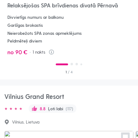
Relaksējošas SPA brīvdienas divatā Pērnavā
Divvietīgs numurs ar balkonu
Garšīgas brokastis
Neierobežots SPA zonas apmeklējums
Peldmēteļi diviem
no
90 €
1
nakts
Info
1
/ 4
Vilnius Grand Resort
Ļoti labi
(117)
8.8
Vilnius, Lietuva