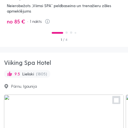
Neierobežots „Viimsi SPA” peldbaseina un trenažieru zāles
apmeklējums
no
85 €
1
nakts
Info
1
/ 4
Viiking Spa Hotel
Lieliski
(1805)
9.5
Pärnu, Igaunija