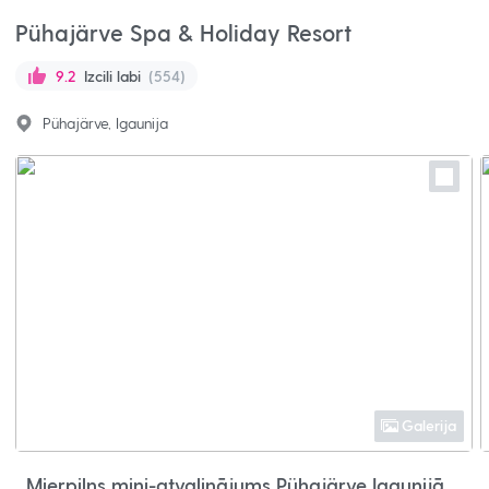
Pühajärve Spa & Holiday Resort
Izcili labi
(554)
9.2
Pühajärve, Igaunija
Galerija
Mierpilns mini-atvaļinājums Pühajärve Igaunijā