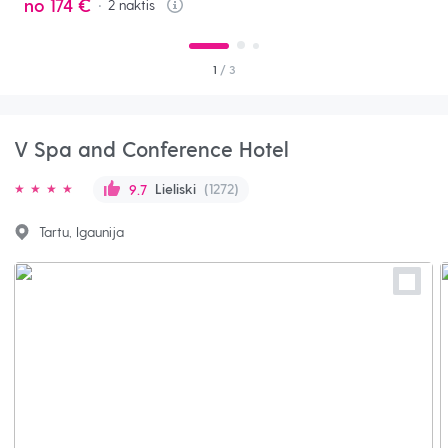
no
174 €
2
naktis
Info
1
/ 3
V Spa and Conference Hotel
Lieliski
(1272)
9.7
Tartu, Igaunija