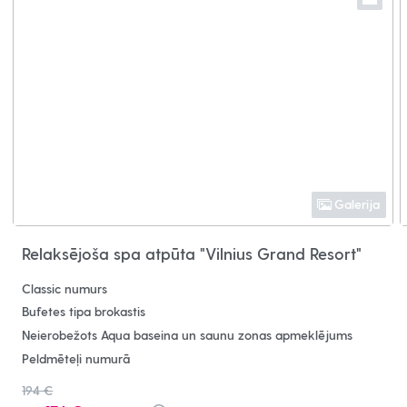
Galerija
Relaksējoša spa atpūta "Vilnius Grand Resort"
Classic numurs
Bufetes tipa brokastis
Neierobežots Aqua baseina un saunu zonas apmeklējums
Peldmēteļi numurā
194 €