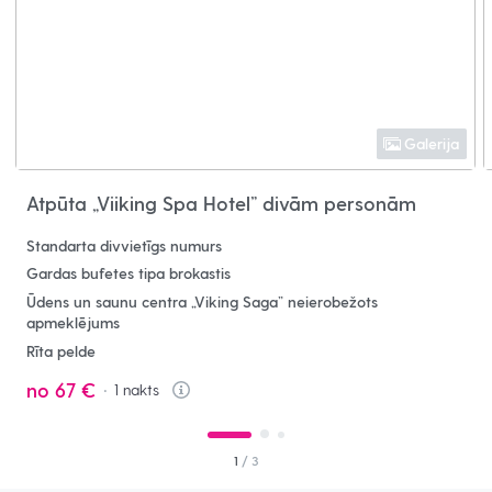
Galerija
Atpūta „Viiking Spa Hotel” divām personām
Standarta divvietīgs numurs
Gardas bufetes tipa brokastis
Ūdens un saunu centra „Viking Saga” neierobežots
apmeklējums
Rīta pelde
no
67 €
1
nakts
Info
1
/ 3