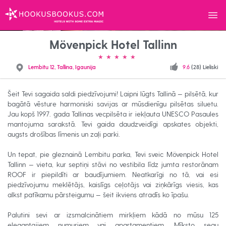
Izvēl
HOOKUSBOOKUS.COM
Mövenpick Hotel Tallinn
Lembitu 12, Tallina, Igaunija
9.6
(28) Lieliski
Šeit Tevi sagaida saldi piedzīvojumi! Laipni lūgts Tallinā — pilsētā, kur
bagātā vēsture harmoniski savijas ar mūsdienīgu pilsētas siluetu.
Jau kopš 1997. gada Tallinas vecpilsēta ir iekļauta UNESCO Pasaules
mantojuma sarakstā. Tevi gaida daudzveidīgi apskates objekti,
augsts drošības līmenis un zaļi parki.
Un tepat, pie gleznainā Lembitu parka, Tevi sveic Mövenpick Hotel
Tallinn — vieta, kur septiņi stāvi no vestibila līdz jumta restorānam
ROOF ir piepildīti ar baudījumiem. Neatkarīgi no tā, vai esi
piedzīvojumu meklētājs, kaislīgs ceļotājs vai ziņkārīgs viesis, kas
alkst patīkamu pārsteigumu — šeit ikviens atradīs ko īpašu.
Palutini sevi ar izsmalcinātiem mirkļiem kādā no mūsu 125
elegantajiem numuriem vai apartamentiem. Mīksto segu