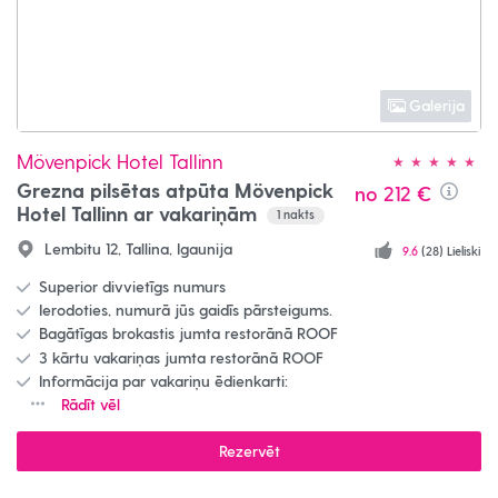
Galerija
Mövenpick Hotel Tallinn
Grezna pilsētas atpūta Mövenpick
no
212 €
Info
Hotel Tallinn ar vakariņām
1
nakts
Lembitu 12, Tallina, Igaunija
9.6
(28) Lieliski
Superior divvietīgs numurs
Ierodoties, numurā jūs gaidīs pārsteigums.
Bagātīgas brokastis jumta restorānā ROOF
3 kārtu vakariņas jumta restorānā ROOF
Informācija par vakariņu ēdienkarti:
Rādīt vēl
Rezervēt