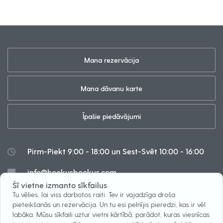
Mana rezervācija
Mana dāvanu karte
Īpašie piedāvājumi
Pirm-Piekt 9:00 - 18:00 un Sest-Svēt 10:00 - 16:00
info@hookusbookus.com
Šī vietne izmanto sīkfailus
Sīkfaili
Tu vēlies, lai viss darbotos raiti. Tev ir vajadzīga droša
pieteikšanās un rezervācija. Un tu esi pelnījis pieredzi, kas ir vēl
labāka. Mūsu sīkfaili uztur vietni kārtībā, parādot, kuras viesnīcas