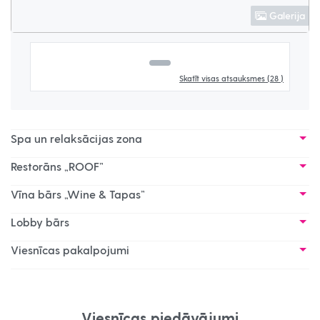
Galerija
Skatīt visas atsauksmes
(28 )
Spa un relaksācijas zona
Restorāns „ROOF”
Vīna bārs „Wine & Tapas”
Lobby bārs
Viesnīcas pakalpojumi
Viesnīcas piedāvājumi