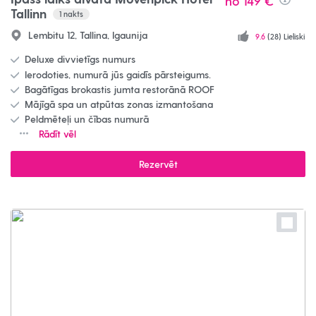
no
149 €
Info
Tallinn
1
nakts
Lembitu 12, Tallina, Igaunija
9.6
(28) Lieliski
Deluxe divvietīgs numurs
Ierodoties, numurā jūs gaidīs pārsteigums.
Bagātīgas brokastis jumta restorānā ROOF
Mājīgā spa un atpūtas zonas izmantošana
Peldmēteļi un čības numurā
Rādīt vēl
Rezervēt