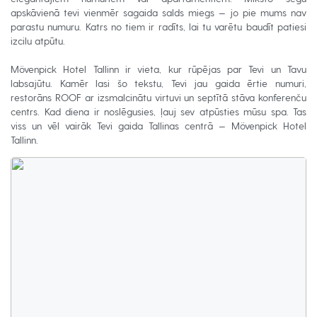
apskāvienā tevi vienmēr sagaida salds miegs — jo pie mums nav
parastu numuru. Katrs no tiem ir radīts, lai tu varētu baudīt patiesi
izcilu atpūtu.
Mövenpick Hotel Tallinn ir vieta, kur rūpējas par Tevi un Tavu
labsajūtu. Kamēr lasi šo tekstu, Tevi jau gaida ērtie numuri,
restorāns ROOF ar izsmalcinātu virtuvi un septītā stāva konferenču
centrs. Kad diena ir noslēgusies, ļauj sev atpūsties mūsu spa. Tas
viss un vēl vairāk Tevi gaida Tallinas centrā — Mövenpick Hotel
Tallinn.