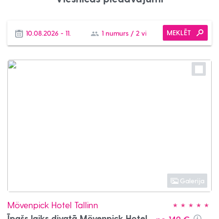
MEKLĒT
Galerija
Mövenpick Hotel Tallinn
Īpašs laiks divatā Mövenpick Hotel