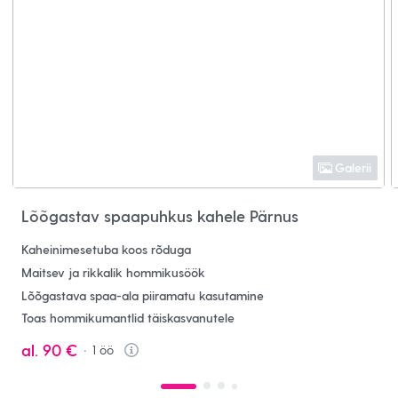
Galerii
Lõõgastav spaapuhkus kahele Pärnus
Kaheinimesetuba koos rõduga
Maitsev ja rikkalik hommikusöök
Lõõgastava spaa-ala piiramatu kasutamine
Toas hommikumantlid täiskasvanutele
al.
90 €
1
öö
Info