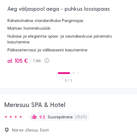
Aeg väljaspool aega - puhkus lossispaas
Kahekohaline standardtuba Pargimajas
Maitsev hommikusöök
Hubase ja elegantse spaa- ja saunakeskuse piiramatu
kasutamine
Päikeseterrassi ja välibasseini kasutamine
al.
105 €
1
öö
Info
1
/ 3
Meresuu SPA & Hotel
Suurepärane
(1565)
9.5
Narva-Jõesuu, Eesti