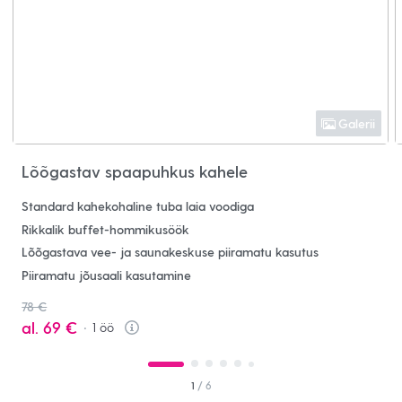
Galerii
Lõõgastav spaapuhkus kahele
Standard kahekohaline tuba laia voodiga
Rikkalik buffet-hommikusöök
Lõõgastava vee- ja saunakeskuse piiramatu kasutus
Piiramatu jõusaali kasutamine
78 €
al.
69 €
1
öö
Info
1
/ 6