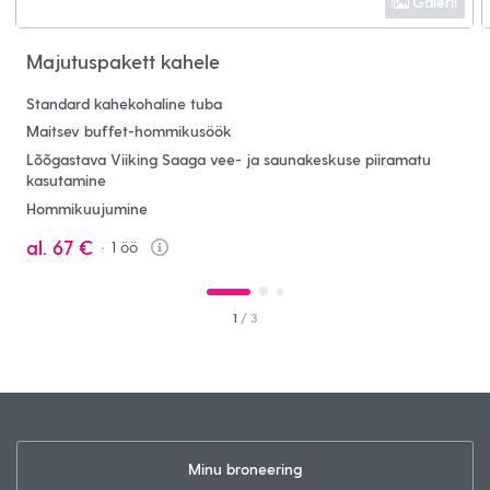
Galerii
Majutuspakett kahele
Standard kahekohaline tuba
Maitsev buffet-hommikusöök
Lõõgastava Viiking Saaga vee- ja saunakeskuse piiramatu
kasutamine
Hommikuujumine
al.
67 €
1
öö
Info
1
/ 3
Minu broneering