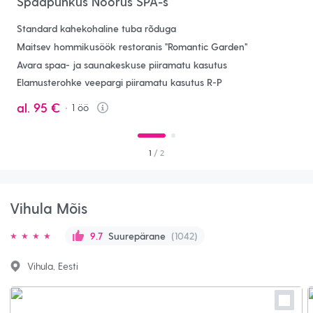
Spaapuhkus Noorus SPA-s
Standard kahekohaline tuba rõduga
Maitsev hommikusöök restoranis "Romantic Garden"
Avara spaa- ja saunakeskuse piiramatu kasutus
Elamusterohke veepargi piiramatu kasutus R-P
al.
95 €
1
öö
Info
1
/ 2
Vihula Mõis
Suurepärane
(1042)
9.7
Vihula, Eesti