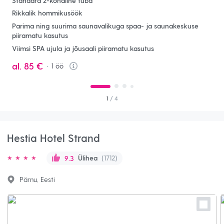
Standard 2-kohaline tuba
Rikkalik hommikusöök
Parima ning suurima saunavalikuga spaa- ja saunakeskuse
piiramatu kasutus
Viimsi SPA ujula ja jõusaali piiramatu kasutus
al.
85 €
1
öö
Info
1
/ 4
Hestia Hotel Strand
Ülihea
(1712)
9.3
Pärnu, Eesti