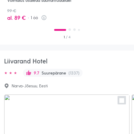
Võimalus osaleda saunarituaalidel
99 €
al.
89 €
1
öö
Info
1
/ 4
Liivarand Hotel
Suurepärane
(1337)
9.7
Narva-Jõesuu, Eesti