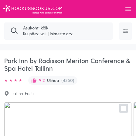
Menü
HOOKUSBOOKUS.COM
Otsingutulemused
Asukoht: kõik
Kuupäev: vali
|
Inimeste arv:
Park Inn by Radisson Meriton Conference &
Spa Hotel Tallinn
Ülihea
(4350)
9.2
Tallinn, Eesti