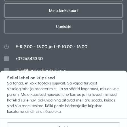
Minu kinkekaart
Uudiskiri
E-R 9:00 - 18:00 ja L-P 10:00 - 16:00
+3726843330
info@hookusbookus.com
Sellel lehel on küpsised
Küpsised
Sa tahad, et kõik töötaks sujuvalt. Sa vajad turvalist
sisselogimist ja broneerimist. Ja sa väärid kogemust, mis on veel
parem. Meie küpsised hoiavad lehe korras ja näitavad, millised
hotellid sulle huvi pakuvad ning aitavad meil aru saada, kuidas
sind siia meelitasime. Kõiki peale hädavajalike küpsiste
Blogi
Järelmaks
kasutame ainult sinu nõusolekul.
Tingimused
Mäng