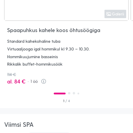
Galerii
Spaapuhkus kahele koos õhtusöögiga
Standard kahekohaline tuba
Virtuaaljooga igal hommikul kl 9.30 – 10.30.
Hommikuujumine basseinis
Rikkalik buffet-hommikusöök
114 €
al.
84 €
1
öö
Info
1
/ 4
Viimsi SPA