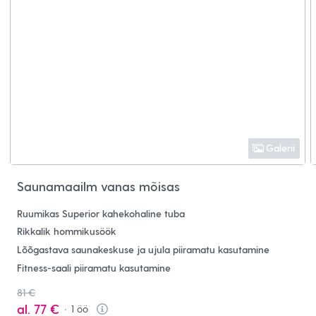
Galerii
Saunamaailm vanas mõisas
Ruumikas Superior kahekohaline tuba
Rikkalik hommikusöök
Lõõgastava saunakeskuse ja ujula piiramatu kasutamine
Fitness-saali piiramatu kasutamine
81 €
al.
77 €
1
öö
Info