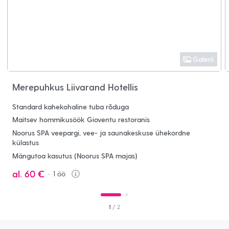
Galerii
Merepuhkus Liivarand Hotellis
Standard kahekohaline tuba rõduga
Maitsev hommikusöök Gioventu restoranis
Noorus SPA veepargi, vee- ja saunakeskuse ühekordne
külastus
Mängutoa kasutus (Noorus SPA majas)
al.
60 €
1
öö
Info
1
/ 2