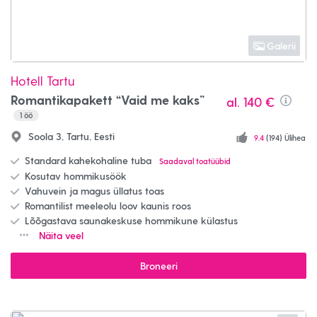
Galerii
Hotell Tartu
Romantikapakett “Vaid me kaks”
al.
140 €
Info
1
öö
Soola 3, Tartu, Eesti
9.4
(194) Ülihea
Standard kahekohaline tuba
Saadaval toatüübid
Kosutav hommikusöök
Vahuvein ja magus üllatus toas
Romantilist meeleolu loov kaunis roos
Lõõgastava saunakeskuse hommikune külastus
Näita veel
Broneeri