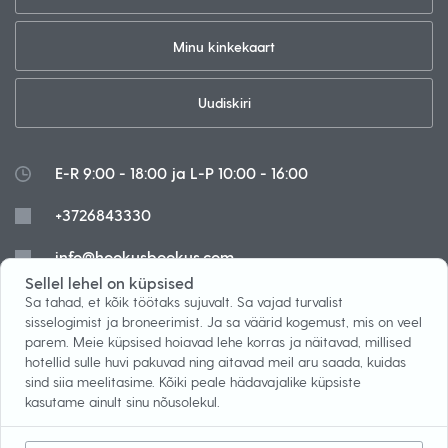
Minu kinkekaart
Uudiskiri
E-R 9:00 - 18:00 ja L-P 10:00 - 16:00
+3726843330
info@hookusbookus.com
Sellel lehel on küpsised
Küpsised
Sa tahad, et kõik töötaks sujuvalt. Sa vajad turvalist
sisselogimist ja broneerimist. Ja sa väärid kogemust, mis on veel
parem. Meie küpsised hoiavad lehe korras ja näitavad, millised
hotellid sulle huvi pakuvad ning aitavad meil aru saada, kuidas
sind siia meelitasime. Kõiki peale hädavajalike küpsiste
Blogi
Järelmaks
kasutame ainult sinu nõusolekul.
Tingimused
Mäng