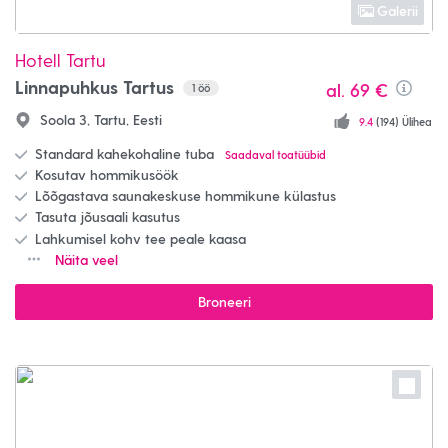
Galerii
Hotell Tartu
Linnapuhkus Tartus
al.
69 €
1
öö
Info
Soola 3, Tartu, Eesti
9.4
(194) Ülihea
Standard kahekohaline tuba
Saadaval toatüübid
Kosutav hommikusöök
Lõõgastava saunakeskuse hommikune külastus
Tasuta jõusaali kasutus
Lahkumisel kohv tee peale kaasa
Näita veel
Broneeri