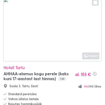
Galerii
Hotell Tartu
AHHAA-elamus kogu perele (kaks
al.
155 €
Info
kuni 17-aastast last hinnas)
1
öö
Soola 3, Tartu, Eesti
9.4
(194) Ülihea
Standard peretuba
Vahva üllatus lastele
Kosutav hommikusöök