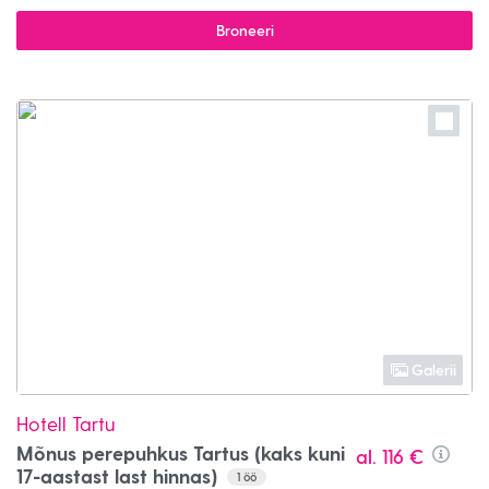
Broneeri
Galerii
Hotell Tartu
Mõnus perepuhkus Tartus (kaks kuni
al.
116 €
Info
17-aastast last hinnas)
1
öö