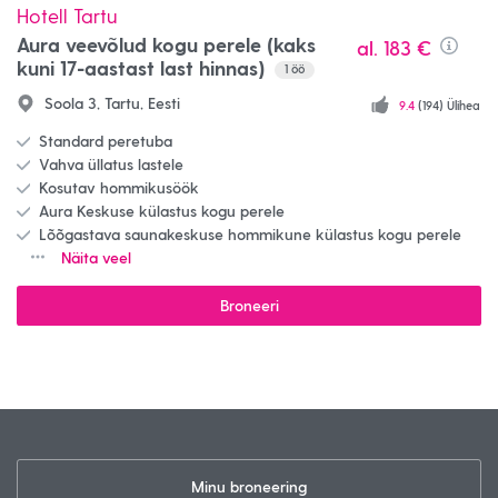
Hotell Tartu
Aura veevõlud kogu perele (kaks
al.
183 €
Info
kuni 17-aastast last hinnas)
1
öö
Soola 3, Tartu, Eesti
9.4
(194) Ülihea
Standard peretuba
Vahva üllatus lastele
Kosutav hommikusöök
Aura Keskuse külastus kogu perele
Lõõgastava saunakeskuse hommikune külastus kogu perele
Näita veel
Broneeri
Minu broneering