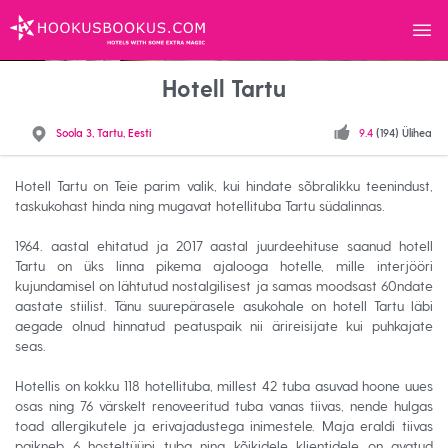
Menü
HOOKUSBOOKUS.COM
Hotell Tartu
Soola 3, Tartu, Eesti
9.4
(194) Ülihea
Hotell Tartu on Teie parim valik, kui hindate sõbralikku teenindust,
taskukohast hinda ning mugavat hotellituba Tartu südalinnas.
1964. aastal ehitatud ja 2017 aastal juurdeehituse saanud hotell
Tartu on üks linna pikema ajalooga hotelle, mille interjööri
kujundamisel on lähtutud nostalgilisest ja samas moodsast 60ndate
aastate stiilist. Tänu suurepärasele asukohale on hotell Tartu läbi
aegade olnud hinnatud peatuspaik nii ärireisijate kui puhkajate
seas.
Hotellis on kokku 118 hotellituba, millest 42 tuba asuvad hoone uues
osas ning 76 värskelt renoveeritud tuba vanas tiivas, nende hulgas
toad allergikutele ja erivajadustega inimestele. Maja eraldi tiivas
paikneb 6 hosteltüüpi tuba ning kõikidele klientidele on avatud