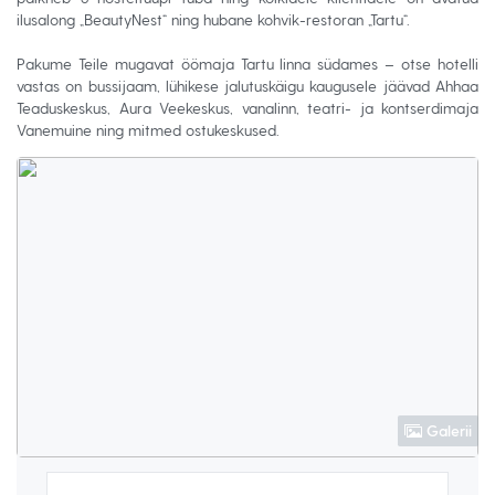
ilusalong „BeautyNest“ ning hubane kohvik-restoran „Tartu“.
Pakume Teile mugavat öömaja Tartu linna südames – otse hotelli
vastas on bussijaam, lühikese jalutuskäigu kaugusele jäävad Ahhaa
Teaduskeskus, Aura Veekeskus, vanalinn, teatri- ja kontserdimaja
Vanemuine ning mitmed ostukeskused.
Galerii