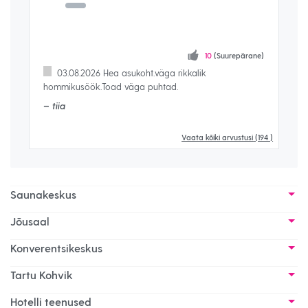
ane)
10
(Suurepärane)
iv.
03.08.2026 Hea asukoht.väga rikkalik
hommikusöök.Toad väga puhtad.
hom
– tiia
– K
Vaata kõiki arvustusi
(194 )
Saunakeskus
Jõusaal
Konverentsikeskus
Tartu Kohvik
Hotelli teenused