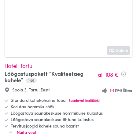
Galerii
Hotell Tartu
Lõõgastuspakett “Kvaliteetaeg
al.
108 €
Info
kahele”
1
öö
Soola 3, Tartu, Eesti
9.4
(194) Ülihea
Standard kahekohaline tuba
Saadaval toatüübid
Kosutav hommikusöök
Lõõgastava saunakeskuse hommikune külastus
Lõõgastava saunakeskuse õhtune külastus
Tervitusjoogid kahele sauna baarist
Näita veel